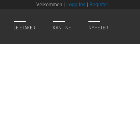
Velkommen |
Logg Inn
|
Register
LEIETAKER
KANTINE
NYHETER